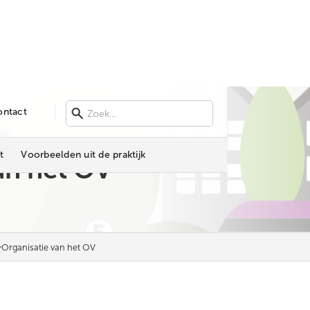
ontact
NG
t
Voorbeelden uit de praktijk
an het OV
>
Organisatie van het OV