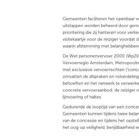
Gemeenten faciliteren het openbaar ve
uitstappen worden beheerd door gemee
prioritering die zij hanteren voor verk
visitekaartje voor de reiziger voordat
waarin afstemming met belanghebbende
De Wet personenvervoer 2000 (Wp2000
Vervoerregio Amsterdam, Metropoolre
met exclusieve vervoerrechten (‘conce
omvatten de afspraken en rolverdelin
behoeften en het netwerk te verwerken
concrete vervoeraanbod: de reiziger me
lijnvoering of haltes.
Gedurende de looptijd van een conces
Gemeenten kunnen tijdens twee belan
van de concessie en tijdens het opst
het oog op veiligheid, berijdbaarheid 