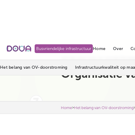
Home
Over
C
Busvriendelijke infrastructuur
HET BELANG VAN OV-DOORSTROMI
Het belang van OV-doorstroming
Infrastructuurkwaliteit op maa
Organisatie v
>
Home
Het belang van OV-doorstroming