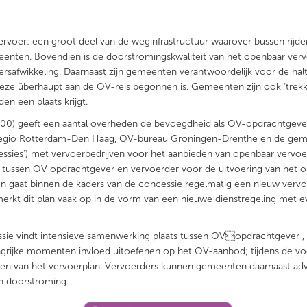
rvoer: een groot deel van de weginfrastructuur waarover bussen rijden
nten. Bovendien is de doorstromingskwaliteit van het openbaar vervo
eersafwikkeling. Daarnaast zijn gemeenten verantwoordelijk voor de halt
 deze überhaupt aan de OV-reis begonnen is. Gemeenten zijn ook ‘trekke
n een plaats krijgt.
) geeft een aantal overheden de bevoegdheid als OV-opdrachtgever 
gio Rotterdam-Den Haag, OV-bureau Groningen-Drenthe en de gemeen
ssies’) met vervoerbedrijven voor het aanbieden van openbaar vervoer
g tussen OV opdrachtgever en vervoerder voor de uitvoering van het o
 gaat binnen de kaders van de concessie regelmatig een nieuw vervoer
rkt dit plan vaak op in de vorm van een nieuwe dienstregeling met eve
sie vindt intensieve samenwerking plaats tussen OVopdrachtgever ,
grijke momenten invloed uitoefenen op het OV-aanbod; tijdens de vo
ellen van het vervoerplan. Vervoerders kunnen gemeenten daarnaast a
en doorstroming.