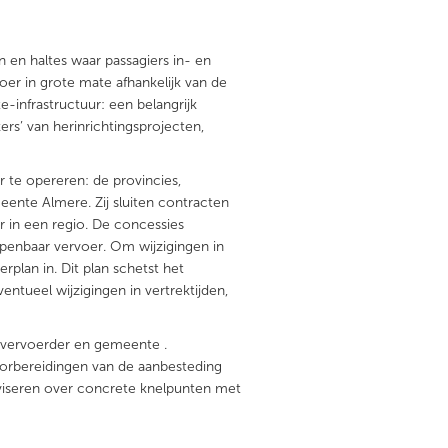
 en haltes waar passagiers in- en
er in grote mate afhankelijk van de
e-infrastructuur: een belangrijk
rs’ van herinrichtingsprojecten,
te opereren: de provincies,
te Almere. Zij sluiten contracten
 in een regio. De concessies
penbaar vervoer. Om wijzigingen in
plan in. Dit plan schetst het
ntueel wijzigingen in vertrektijden,
 vervoerder en gemeente .
orbereidingen van de aanbesteding
dviseren over concrete knelpunten met