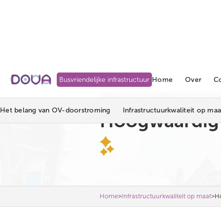
Home
Over
C
Busvriendelijke infrastructuur
INFRASTRUCTUURKWALITEIT OP MA
Het belang van OV-doorstroming
Infrastructuurkwaliteit op maa
Hoogwaardig
>
>
Home
Infrastructuurkwaliteit op maat
H