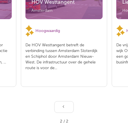
HOV Westtangent
Li
Amsterdam
Ho
Hoogwaardig
or
De HOV Westtangent betreft de
De vri
ctie
verbinding tussen Amsterdam Sloterdijk
wijk 
en Schiphol door Amsterdam Nieuw-
een go
 ...
West. De infrastructuur over de gehele
businfr
route is voor de...
2 / 2