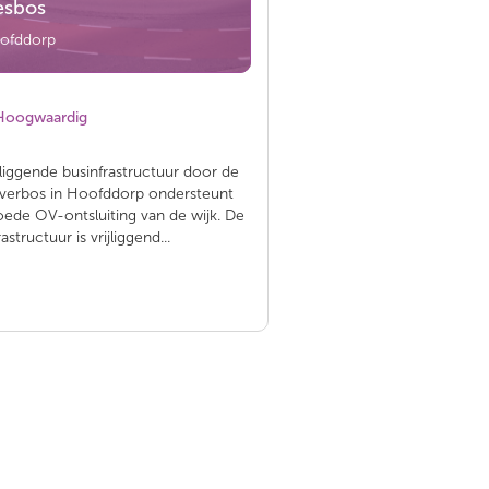
esbos
ofddorp
Hoogwaardig
jliggende businfrastructuur door de
Overbos in Hoofddorp ondersteunt
ede OV-ontsluiting van de wijk. De
astructuur is vrijliggend...