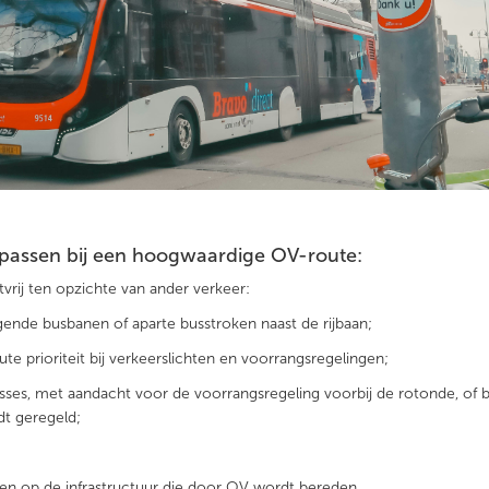
 passen bij een hoogwaardige OV-route:
tvrij ten opzichte van ander verkeer:
gende busbanen of aparte busstroken naast de rijbaan;
te prioriteit bij verkeerslichten en voorrangsregelingen;
es, met aandacht voor de voorrangsregeling voorbij de rotonde, of b
dt geregeld;
n op de infrastructuur die door OV wordt bereden.