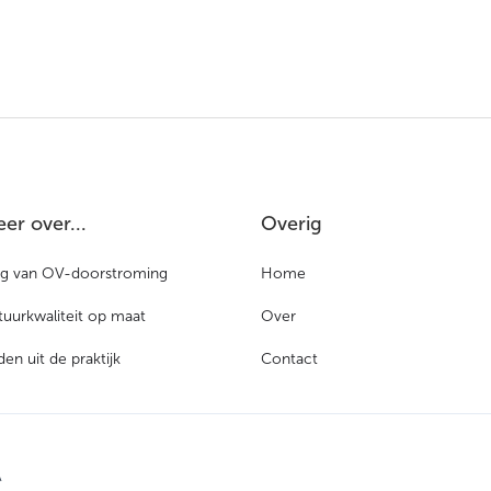
er over...
Overig
ng van OV-doorstroming
Home
ctuurkwaliteit op maat
Over
en uit de praktijk
Contact
A