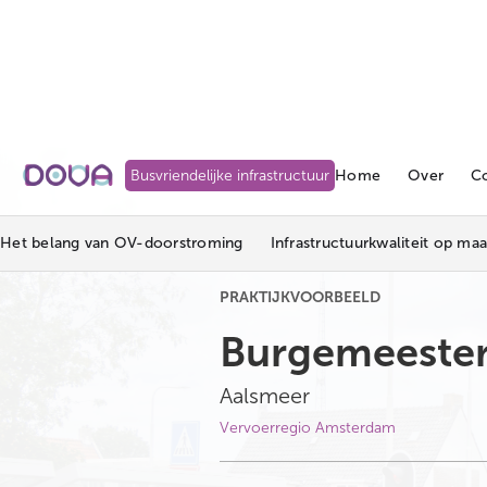
Home
Over
C
Busvriendelijke infrastructuur
← Alle praktijkvoorbeelden bekijken
Het belang van OV-doorstroming
Infrastructuurkwaliteit op maa
PRAKTIJKVOORBEELD
Burgemeester
Aalsmeer
Vervoerregio Amsterdam