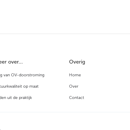
er over...
Overig
ng van OV-doorstroming
Home
ctuurkwaliteit op maat
Over
en uit de praktijk
Contact
A