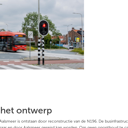
 het ontwerp
 Aalsmeer is ontstaan door reconstructie van de N196. De businfrastruc
n, naar en door Aalsmeer gereisd kan worden. Om geen oponthoud te c