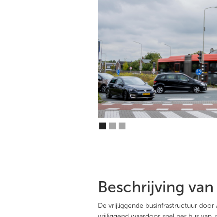
Beschrijving van
De vrijliggende businfrastructuur door
vrijliggend waardoor snel per bus va