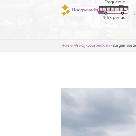
Frequentie
Hoogwaardig
Li
4
-
8
x per uur
>
>
Home
Praktijkvoorbeelden
Burgemeeste