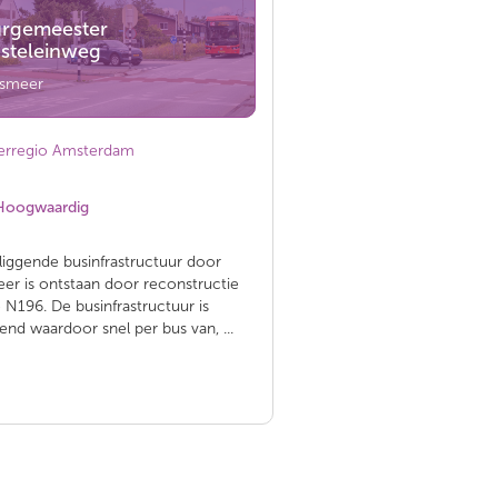
rgemeester
steleinweg
lsmeer
erregio Amsterdam
Hoogwaardig
jliggende businfrastructuur door
er is ontstaan door reconstructie
 N196. De businfrastructuur is
ggend waardoor snel per bus van, ...