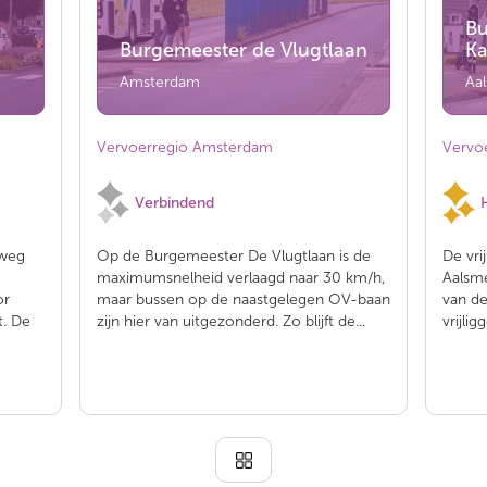
Bu
n
Burgemeester de Vlugtlaan
Ka
Amsterdam
Aa
Vervoerregio Amsterdam
Vervo
Verbindend
 weg
Op de Burgemeester De Vlugtlaan is de
De vri
maximumsnelheid verlaagd naar 30 km/h,
Aalsme
or
maar bussen op de naastgelegen OV-baan
van de
t. De
zijn hier van uitgezonderd. Zo blijft de...
vrijli