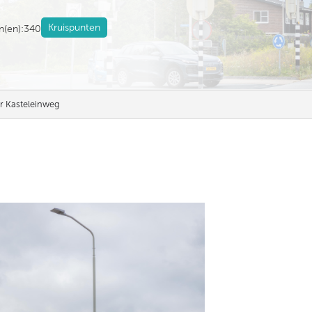
Kruispunten
jn(en):
340
r Kasteleinweg