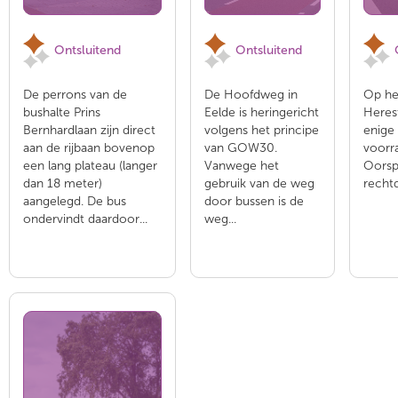
Ontsluitend
Ontsluitend
De perrons van de
De Hoofdweg in
Op he
bushalte Prins
Eelde is heringericht
Heres
Bernhardlaan zijn direct
volgens het principe
enige 
aan de rijbaan bovenop
van GOW30.
voorra
een lang plateau (langer
Vanwege het
Oorsp
dan 18 meter)
gebruik van de weg
recht
aangelegd. De bus
door bussen is de
ondervindt daardoor...
weg...