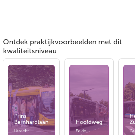
Ontdek praktijkvoorbeelden met dit
kwaliteitsniveau
Prins
H
Bernhardlaan
Hoofdweg
Zu
Utrecht
Eelde
Gr