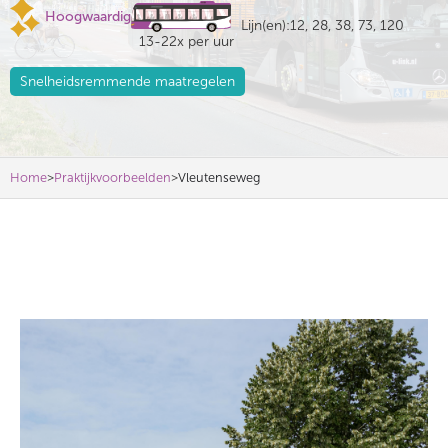
Hoogwaardig
Lijn(en):
12, 28, 38, 73, 120
13
-
22
x per uur
Snelheidsremmende maatregelen
>
>
Home
Praktijkvoorbeelden
Vleutenseweg